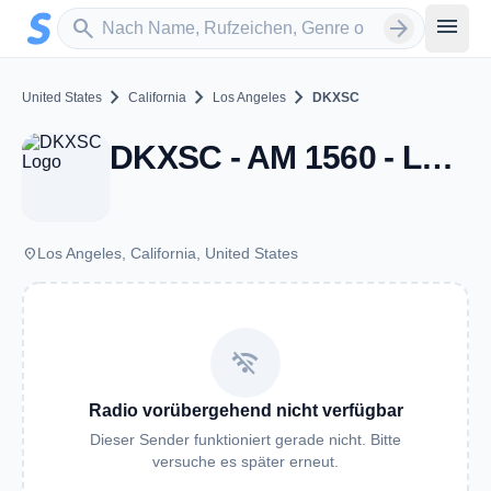
Zum Hauptinhalt springen
Sender suchen
menu
search
arrow_forward
chevron_right
chevron_right
chevron_right
United States
California
Los Angeles
DKXSC
DKXSC - AM 1560 - Los Angeles, CA
place
Los Angeles, California, United States
wifi_off
Radio vorübergehend nicht verfügbar
Dieser Sender funktioniert gerade nicht. Bitte
versuche es später erneut.