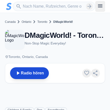
Zum Hauptinhalt springen
Sender suchen
menu
search
arrow_forward
chevron_right
chevron_right
chevron_right
Canada
Ontario
Toronto
DMagicWorld!
DMagicWorld! - Toronto, ON
Non-Stop Magic Everyday!
place
Toronto, Ontario, Canada
play_arrow
favorite
share
Radio hören