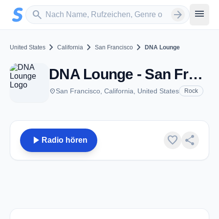
Zum Hauptinhalt springen
Sender suchen
menu
search
arrow_forward
chevron_right
chevron_right
chevron_right
United States
California
San Francisco
DNA Lounge
DNA Lounge - San Francisco, CA
place
San Francisco, California, United States
Rock
play_arrow
favorite
share
Radio hören