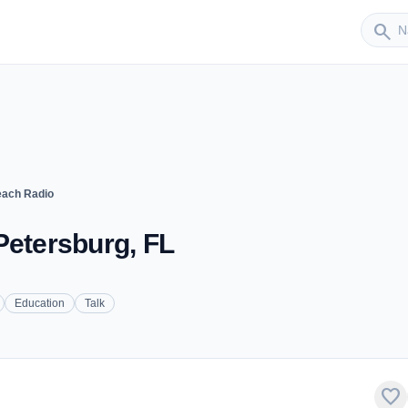
Sender
search
ach Radio
Petersburg, FL
Education
Talk
favorite