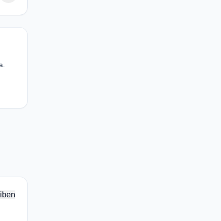
a.
iben