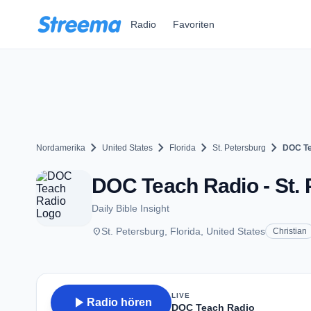
Zum Hauptinhalt springen
Radio
Favoriten
chevron_right
chevron_right
chevron_right
chevron_right
Nordamerika
United States
Florida
St. Petersburg
DOC Te
DOC Teach Radio - St. 
Daily Bible Insight
place
St. Petersburg, Florida, United States
Christian
LIVE
play_arrow
Radio hören
DOC Teach Radio