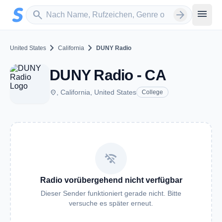
Zum Hauptinhalt springen
Sender suchen
menu
search
arrow_forward
chevron_right
chevron_right
United States
California
DUNY Radio
DUNY Radio - CA
place
, California, United States
College
wifi_off
Radio vorübergehend nicht verfügbar
Dieser Sender funktioniert gerade nicht. Bitte
versuche es später erneut.