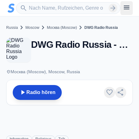
Zum Hauptinhalt springen
Sender suchen
menu
search
arrow_forward
chevron_right
chevron_right
chevron_right
Russia
Moscow
Москва (Moscow)
DWG Radio Russia
DWG Radio Russia - Москва (Moscow)
place
Москва (Moscow), Moscow, Russia
play_arrow
favorite
share
Radio hören