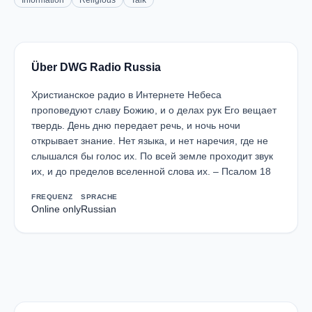
Information
Religious
Talk
Über DWG Radio Russia
Христианское радио в Интернете Небеса
проповедуют славу Божию, и о делах рук Его вещает
твердь. День дню передает речь, и ночь ночи
открывает знание. Нет языка, и нет наречия, где не
слышался бы голос их. По всей земле проходит звук
их, и до пределов вселенной слова их. – Псалом 18
FREQUENZ
SPRACHE
Online only
Russian