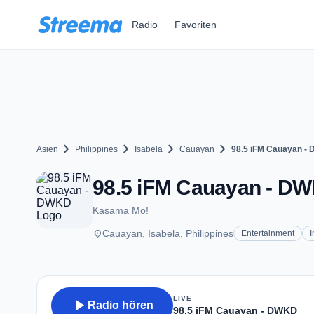
Zum Hauptinhalt springen
Radio
Favoriten
chevron_right
chevron_right
chevron_right
chevron_right
Asien
Philippines
Isabela
Cauayan
98.5 iFM Cauayan -
98.5 iFM Cauayan - DW
Kasama Mo!
place
Cauayan, Isabela, Philippines
Entertainment
I
LIVE
play_arrow
Radio hören
98.5 iFM Cauayan - DWKD