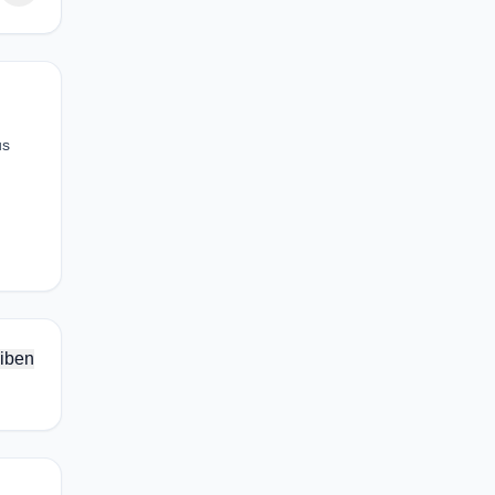
us
iben