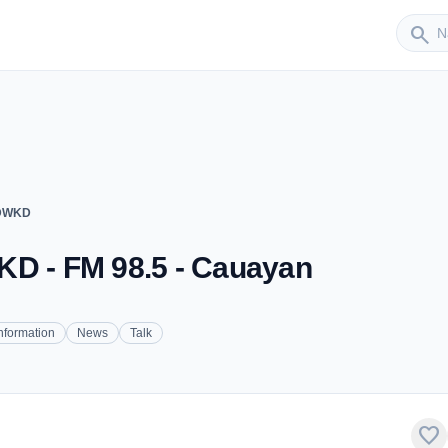
Sender
search
 DWKD
KD - FM 98.5 - Cauayan
nformation
News
Talk
favorite