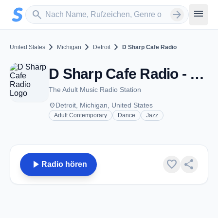
Zum Hauptinhalt springen
Sender suchen
menu
search
arrow_forward
chevron_right
chevron_right
chevron_right
United States
Michigan
Detroit
D Sharp Cafe Radio
D Sharp Cafe Radio - Detroit, MI
The Adult Music Radio Station
place
Detroit, Michigan, United States
Adult Contemporary
Dance
Jazz
play_arrow
favorite
share
Radio hören