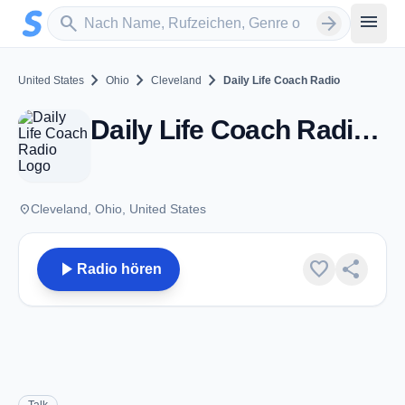
Zum Hauptinhalt springen
Sender suchen
menu
search
arrow_forward
chevron_right
chevron_right
chevron_right
United States
Ohio
Cleveland
Daily Life Coach Radio
Daily Life Coach Radio - Cleveland, OH
place
Cleveland, Ohio, United States
play_arrow
favorite
share
Radio hören