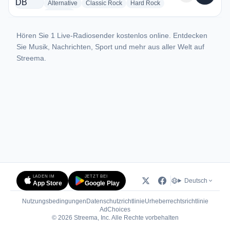
radio stations
radio stations
radio stations
Alternative
Classic Rock
Hard Rock
more genres for KSHP-DB
+2
more
Hören Sie 1 Live-Radiosender kostenlos online. Entdecken
Sie Musik, Nachrichten, Sport und mehr aus aller Welt auf
Streema.
LADEN IM
JETZT BEI
Deutsch
App Store
Google Play
Nutzungsbedingungen
Datenschutzrichtlinie
Urheberrechtsrichtlinie
(öffnet in neuem Tab)
AdChoices
© 2026 Streema, Inc. Alle Rechte vorbehalten