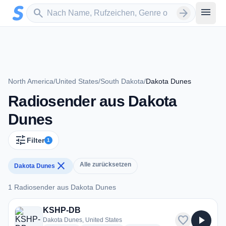
Zum Hauptinhalt springen
Sender suchen
menu
search
arrow_forward
North America
/
United States
/
South Dakota
/
Dakota Dunes
Radiosender aus Dakota
Dunes
tune
Filter
1
close
Alle zurücksetzen
Dakota Dunes
1 Radiosender aus Dakota Dunes
1 Radiosender aus Dakota Dunes
KSHP-DB
favorite
play_arrow
Dakota Dunes, United States