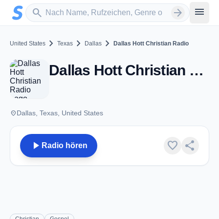
Zum Hauptinhalt springen
Sender suchen
menu
search
arrow_forward
chevron_right
chevron_right
chevron_right
United States
Texas
Dallas
Dallas Hott Christian Radio
Dallas Hott Christian Radio - Dallas, TX
place
Dallas, Texas, United States
play_arrow
favorite
share
Radio hören