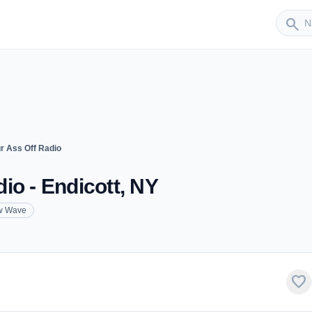
Sender
search
r Ass Off Radio
io - Endicott, NY
w Wave
favorite