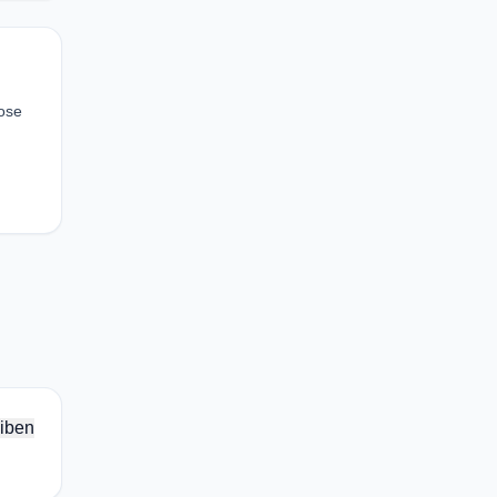
hose
iben