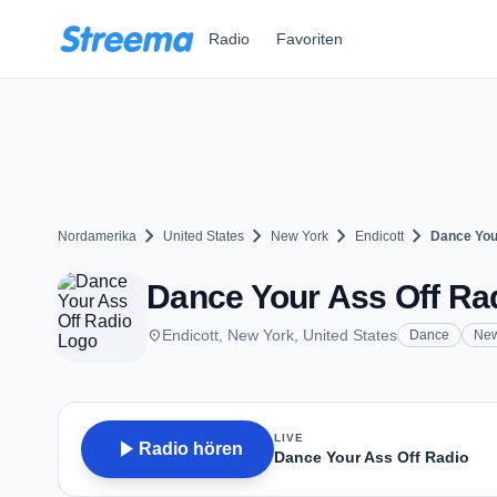
Zum Hauptinhalt springen
Radio
Favoriten
chevron_right
chevron_right
chevron_right
chevron_right
Nordamerika
United States
New York
Endicott
Dance You
Dance Your Ass Off Rad
place
Endicott, New York, United States
Dance
Ne
LIVE
play_arrow
Radio hören
Dance Your Ass Off Radio