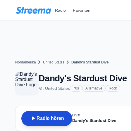
Zum Hauptinhalt springen
Radio
Favoriten
chevron_right
chevron_right
Nordamerika
United States
Dandy's Stardust Dive
Dandy's Stardust Dive
place
, United States
70s
Alternative
Rock
LIVE
play_arrow
Radio hören
Dandy's Stardust Dive