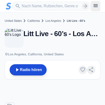
Zum Hauptinhalt springen
Sender suchen
menu
search
arrow_forward
chevron_right
chevron_right
chevron_right
United States
California
Los Angeles
Litt Live - 60's
Litt Live - 60's - Los Angeles, CA
place
Los Angeles, California, United States
play_arrow
favorite
share
Radio hören