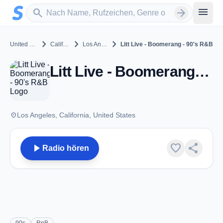
Zum Hauptinhalt springen
Sender suchen
menu
search
arrow_forward
chevron_right
chevron_right
chevron_right
United States
California
Los Angeles
Litt Live - Boomerang - 90's R&B
Litt Live - Boomerang - 90's R&B - Los Angeles, CA
place
Los Angeles, California, United States
play_arrow
favorite
share
Radio hören