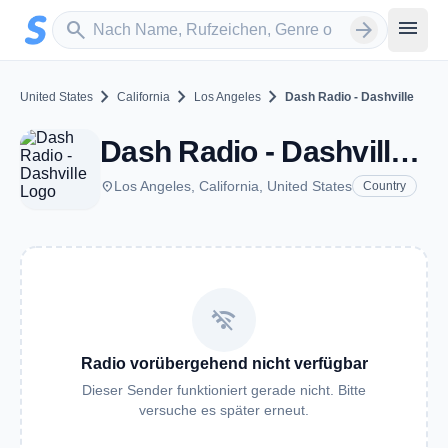
Zum Hauptinhalt springen
Sender suchen
menu
search
arrow_forward
chevron_right
chevron_right
chevron_right
United States
California
Los Angeles
Dash Radio - Dashville
Dash Radio - Dashville - Los Angeles, CA
place
Los Angeles, California, United States
Country
wifi_off
Radio vorübergehend nicht verfügbar
Dieser Sender funktioniert gerade nicht. Bitte
versuche es später erneut.