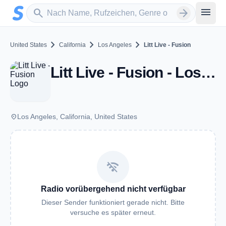
Zum Hauptinhalt springen
Sender suchen
menu
search
arrow_forward
chevron_right
chevron_right
chevron_right
United States
California
Los Angeles
Litt Live - Fusion
Litt Live - Fusion - Los Angeles, CA
place
Los Angeles, California, United States
wifi_off
Radio vorübergehend nicht verfügbar
Dieser Sender funktioniert gerade nicht. Bitte
versuche es später erneut.