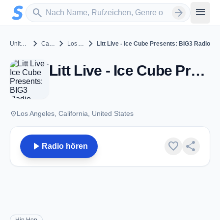
Zum Hauptinhalt springen
Sender suchen
menu
search
arrow_forward
chevron_right
chevron_right
chevron_right
United States
California
Los Angeles
Litt Live - Ice Cube Presents: BIG3 Radio
Litt Live - Ice Cube Presents: BIG3 Radio - Los Angeles, CA
place
Los Angeles, California, United States
play_arrow
favorite
share
Radio hören