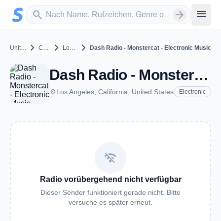
Zum Hauptinhalt springen
Sender suchen
menu
search
arrow_forward
chevron_right
chevron_right
chevron_right
United States
California
Los Angeles
Dash Radio - Monstercat - Electronic Music
Dash Radio - Monstercat - Electronic Music - Los Angeles, CA
place
Los Angeles, California, United States
Electronic
wifi_off
Radio vorübergehend nicht verfügbar
Dieser Sender funktioniert gerade nicht. Bitte
versuche es später erneut.