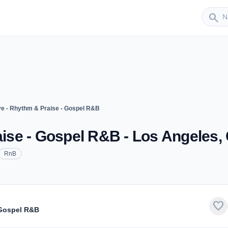
Sender
search
ive - Rhythm & Praise - Gospel R&B
raise - Gospel R&B - Los Angeles,
RnB
favorite
- Gospel R&B