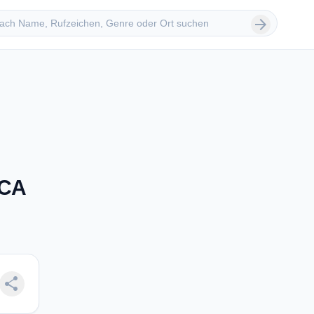
 suchen
arrow_forward
 CA
share