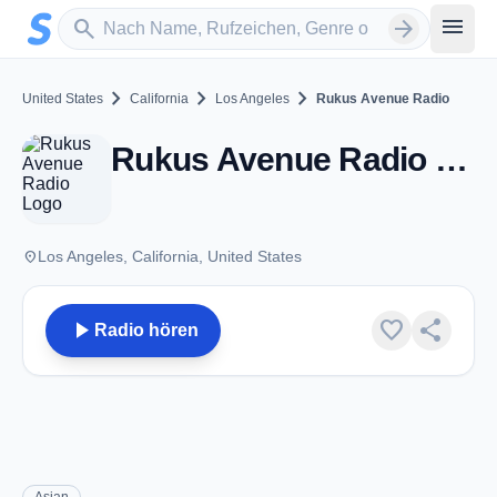
Zum Hauptinhalt springen
Sender suchen
menu
search
arrow_forward
chevron_right
chevron_right
chevron_right
United States
California
Los Angeles
Rukus Avenue Radio
Rukus Avenue Radio - Los Angeles, CA
place
Los Angeles, California, United States
play_arrow
favorite
share
Radio hören