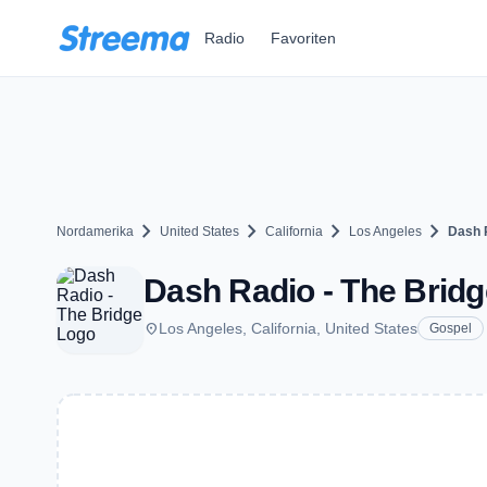
Zum Hauptinhalt springen
Radio
Favoriten
chevron_right
chevron_right
chevron_right
chevron_right
Nordamerika
United States
California
Los Angeles
Dash R
Dash Radio - The Bridg
place
Los Angeles, California, United States
Gospel