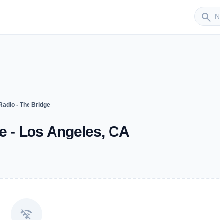
Sender
search
adio - The Bridge
e - Los Angeles, CA
wifi_off