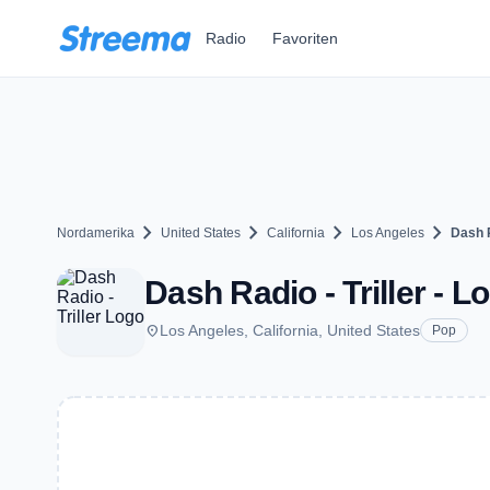
Zum Hauptinhalt springen
Radio
Favoriten
chevron_right
chevron_right
chevron_right
chevron_right
Nordamerika
United States
California
Los Angeles
Dash R
Dash Radio - Triller - 
place
Los Angeles, California, United States
Pop