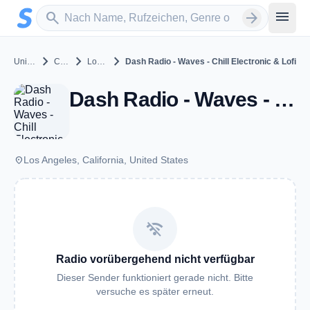
Zum Hauptinhalt springen
Sender suchen
menu
search
arrow_forward
chevron_right
chevron_right
chevron_right
United States
California
Los Angeles
Dash Radio - Waves - Chill Electronic & Lofi
Dash Radio - Waves - Chill Electronic & Lofi - Los Angeles, CA
place
Los Angeles, California, United States
wifi_off
Radio vorübergehend nicht verfügbar
Dieser Sender funktioniert gerade nicht. Bitte
versuche es später erneut.