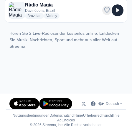
Rádio Magia
favorite
play_arrow
Davinópolis, Brazil
radio stations
radio stations
Brazilian
Variety
Hören Sie 2 Live-Radiosender kostenlos online. Entdecken
Sie Musik, Nachrichten, Sport und mehr aus aller Welt auf
Streema.
LADEN IM
JETZT BEI
Deutsch
App Store
Google Play
Nutzungsbedingungen
Datenschutzrichtlinie
Urheberrechtsrichtlinie
(öffnet in neuem Tab)
AdChoices
© 2026 Streema, Inc. Alle Rechte vorbehalten