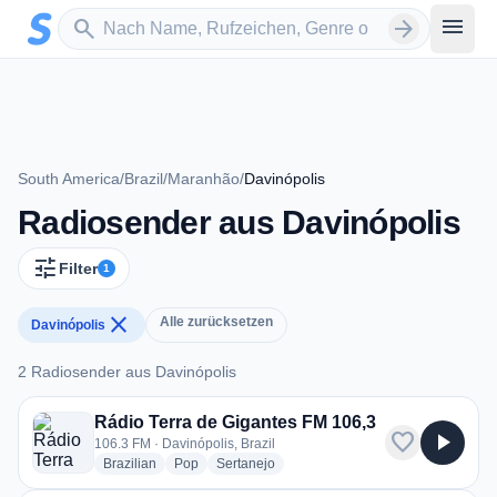
Zum Hauptinhalt springen
Sender suchen
menu
search
arrow_forward
South America
/
Brazil
/
Maranhão
/
Davinópolis
Radiosender aus Davinópolis
tune
Filter
1
close
Alle zurücksetzen
Davinópolis
2 Radiosender aus Davinópolis
2 Radiosender aus Davinópolis
Rádio Terra de Gigantes FM 106,3
favorite
play_arrow
106.3 FM · Davinópolis, Brazil
radio stations
radio stations
radio stations
Brazilian
Pop
Sertanejo