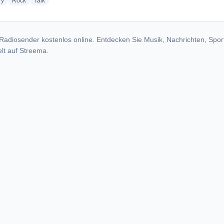
radio stations
radio stations
radio stations
ry
Rock
Talk
Radiosender kostenlos online. Entdecken Sie Musik, Nachrichten, Spor
lt auf Streema.