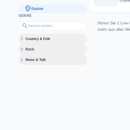
Count
location_on
Dayton
GENRE
Hören Sie 1 Live-
Genres suchen…
search
mehr aus aller We
expand_more
Country & Folk
expand_more
Rock
expand_more
News & Talk