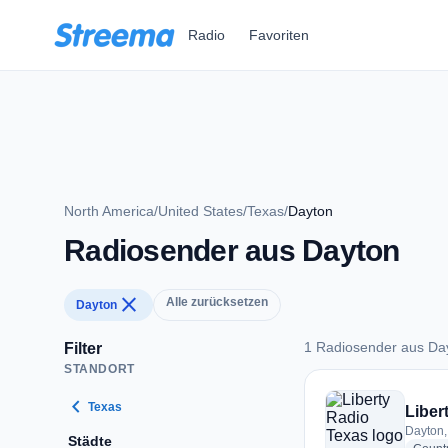
Zum Hauptinhalt springen
Radio
Favoriten
North America
/
United States
/
Texas
/
Dayton
Radiosender aus Dayton
close
Alle zurücksetzen
Dayton
1 Radiosender aus Da
Filter
STANDORT
1 Radiosender aus 
chevron_left
Texas
Liber
Dayton,
Städte