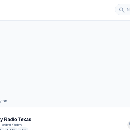
Sender
search
yton
Dayton
ty Radio Texas
f
 United States