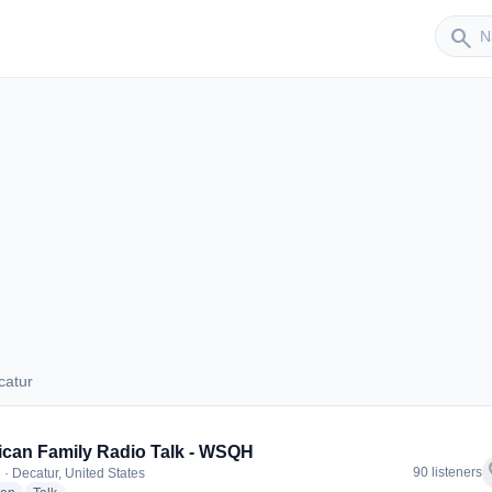
Sender
search
catur
Decatur
can Family Radio Talk - WSQH
f
90 listeners
 · Decatur, United States