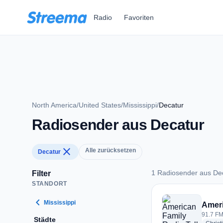
Zum Hauptinhalt springen
Radio
Favoriten
North America
/
United States
/
Mississippi
/
Decatur
Radiosender aus Decatur
close
Alle zurücksetzen
Decatur
1 Radiosender aus De
Filter
STANDORT
1 Radiosender aus 
chevron_left
Mississippi
Ameri
91.7 FM
Städte