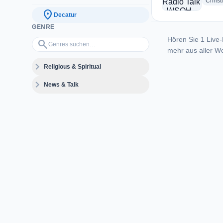
Christ
location_on
Decatur
GENRE
Hören Sie 1 Live-
Genres suchen…
search
mehr aus aller We
expand_more
Religious & Spiritual
expand_more
News & Talk