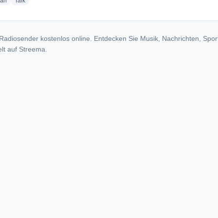
radio stations
radio stations
ian
Talk
Radiosender kostenlos online. Entdecken Sie Musik, Nachrichten, Spor
lt auf Streema.