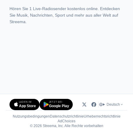
Hören Sie 1 Live-Radiosender kostenlos online. Entdecken
Sie Musik, Nachrichten, Sport und mehr aus aller Welt auf
Streema.
LADEN IM
JETZT BEI
Deutsch
App Store
Google Play
Nutzungsbedingungen
Datenschutzrichtlinie
Urheberrechtsrichtlinie
(öffnet in neuem Tab)
AdChoices
© 2026 Streema, Inc. Alle Rechte vorbehalten