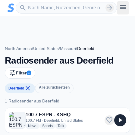
Zum Hauptinhalt springen
Sender suchen
menu
search
arrow_forward
North America
/
United States
/
Missouri
/
Deerfield
Radiosender aus Deerfield
tune
Filter
1
close
Alle zurücksetzen
Deerfield
1 Radiosender aus Deerfield
1 Radiosender aus Deerfield
100.7 ESPN - KSHQ
favorite
play_arrow
100.7 FM · Deerfield, United States
radio stations
radio stations
radio stations
News
Sports
Talk