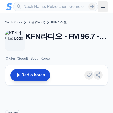
Zum Hauptinhalt springen
Sender suchen
menu
search
arrow_forward
chevron_right
chevron_right
South Korea
서울 (Seoul)
KFN라디오
KFN라디오 - FM 96.7 - 서울 (Seoul)
place
서울 (Seoul), South Korea
play_arrow
favorite
share
Radio hören