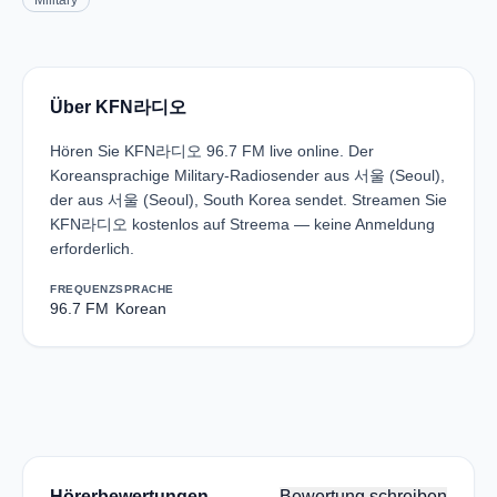
Military
Über KFN라디오
Hören Sie KFN라디오 96.7 FM live online. Der
Koreansprachige Military-Radiosender aus 서울 (Seoul),
der aus 서울 (Seoul), South Korea sendet. Streamen Sie
KFN라디오 kostenlos auf Streema — keine Anmeldung
erforderlich.
FREQUENZ
SPRACHE
96.7 FM
Korean
Hörerbewertungen
Bewertung schreiben