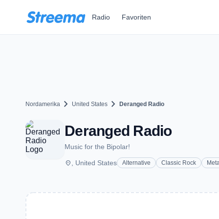
Zum Hauptinhalt springen
Radio
Favoriten
chevron_right
chevron_right
Nordamerika
United States
Deranged Radio
Deranged Radio
Music for the Bipolar!
place
, United States
Alternative
Classic Rock
Meta