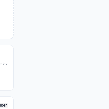
r the
iben