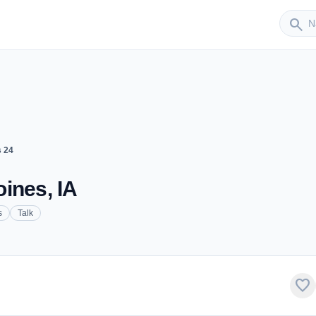
Sender
search
 24
ines, IA
s
Talk
favorite