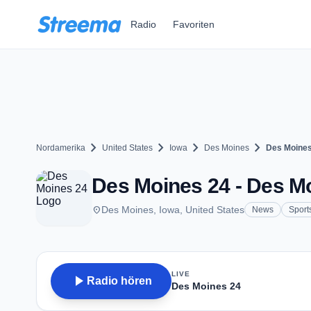
Zum Hauptinhalt springen
Radio
Favoriten
chevron_right
chevron_right
chevron_right
chevron_right
Nordamerika
United States
Iowa
Des Moines
Des Moines
Des Moines 24 - Des Mo
place
Des Moines, Iowa, United States
News
Sport
LIVE
play_arrow
Radio hören
Des Moines 24