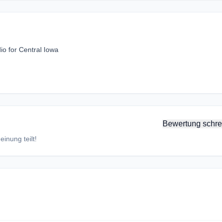
o for Central Iowa
Bewertung schre
inung teilt!