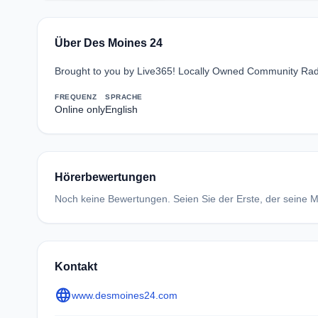
Über Des Moines 24
Brought to you by Live365! Locally Owned Community Radi
FREQUENZ
SPRACHE
Online only
English
Hörerbewertungen
Noch keine Bewertungen. Seien Sie der Erste, der seine Me
Kontakt
language
www.desmoines24.com