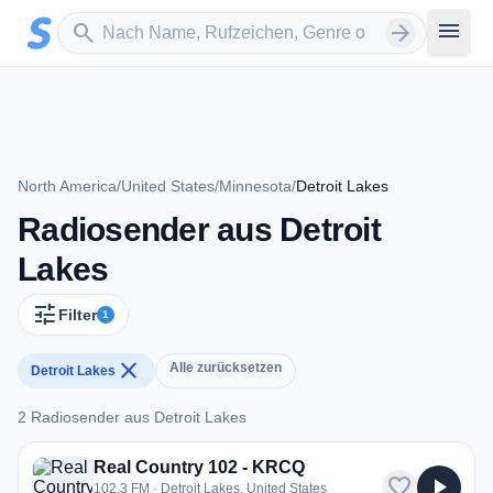
Zum Hauptinhalt springen
Sender suchen
menu
search
arrow_forward
North America
/
United States
/
Minnesota
/
Detroit Lakes
Radiosender aus Detroit
Lakes
tune
Filter
1
close
Alle zurücksetzen
Detroit Lakes
2 Radiosender aus Detroit Lakes
2 Radiosender aus Detroit Lakes
Real Country 102 - KRCQ
favorite
play_arrow
102.3 FM · Detroit Lakes, United States