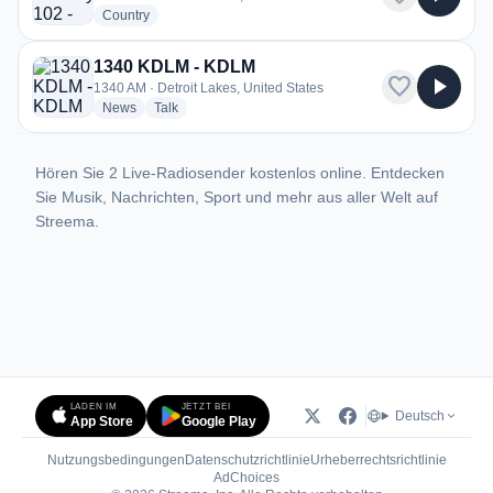
radio stations
Country
1340 KDLM - KDLM
favorite
play_arrow
1340 AM · Detroit Lakes, United States
radio stations
radio stations
News
Talk
Hören Sie 2 Live-Radiosender kostenlos online. Entdecken
Sie Musik, Nachrichten, Sport und mehr aus aller Welt auf
Streema.
LADEN IM
JETZT BEI
Deutsch
App Store
Google Play
Nutzungsbedingungen
Datenschutzrichtlinie
Urheberrechtsrichtlinie
(öffnet in neuem Tab)
AdChoices