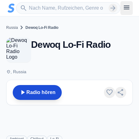
Zum Hauptinhalt springen
Sender suchen
menu
search
arrow_forward
chevron_right
Russia
Dewoq Lo-Fi Radio
Dewoq Lo-Fi Radio
place
, Russia
play_arrow
favorite
share
Radio hören