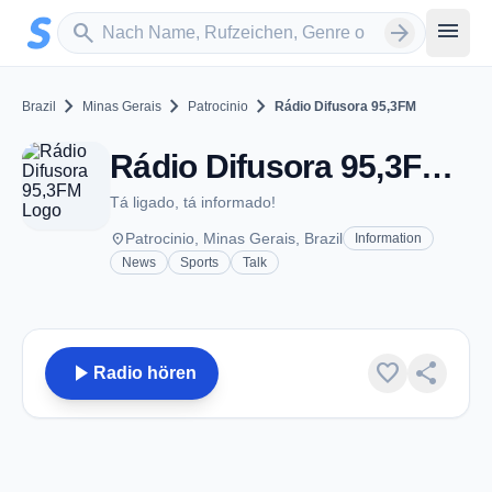
Zum Hauptinhalt springen
Sender suchen
menu
search
arrow_forward
chevron_right
chevron_right
chevron_right
Brazil
Minas Gerais
Patrocinio
Rádio Difusora 95,3FM
Rádio Difusora 95,3FM - FM 95.3 - Patrocinio
Tá ligado, tá informado!
place
Patrocinio, Minas Gerais, Brazil
Information
News
Sports
Talk
play_arrow
favorite
share
Radio hören