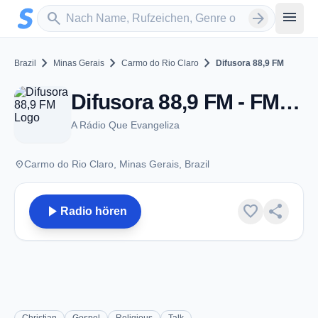
Zum Hauptinhalt springen
Sender suchen
menu
search
arrow_forward
chevron_right
chevron_right
chevron_right
Brazil
Minas Gerais
Carmo do Rio Claro
Difusora 88,9 FM
Difusora 88,9 FM - FM 88.9 - Carmo do Rio Claro
A Rádio Que Evangeliza
place
Carmo do Rio Claro, Minas Gerais, Brazil
play_arrow
favorite
share
Radio hören