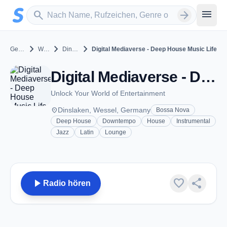
Zum Hauptinhalt springen
Sender suchen
menu
search
arrow_forward
chevron_right
chevron_right
chevron_right
Germany
Wessel
Dinslaken
Digital Mediaverse - Deep House Music Life
Digital Mediaverse - Deep House Music Life - Dinslaken
Unlock Your World of Entertainment
place
Dinslaken, Wessel, Germany
Bossa Nova
Deep House
Downtempo
House
Instrumental
Jazz
Latin
Lounge
play_arrow
favorite
share
Radio hören