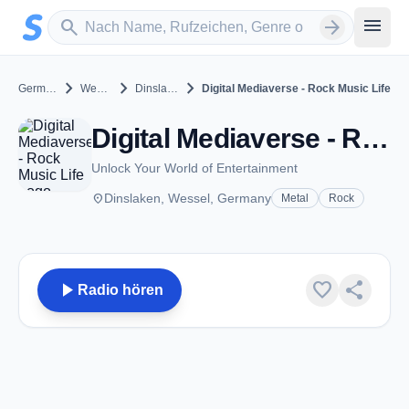
Zum Hauptinhalt springen
Sender suchen
menu
search
arrow_forward
chevron_right
chevron_right
chevron_right
Germany
Wessel
Dinslaken
Digital Mediaverse - Rock Music Life
Digital Mediaverse - Rock Music Life - Dinslaken
Unlock Your World of Entertainment
place
Dinslaken, Wessel, Germany
Metal
Rock
play_arrow
favorite
share
Radio hören