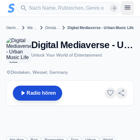
Zum Hauptinhalt springen
Sender suchen
menu
search
arrow_forward
chevron_right
chevron_right
chevron_right
Germany
Wessel
Dinslaken
Digital Mediaverse - Urban Music Life
Digital Mediaverse - Urban Music Life - Dinslaken
Unlock Your World of Entertainment
place
Dinslaken, Wessel, Germany
play_arrow
favorite
share
Radio hören