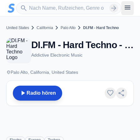
Zum Hauptinhalt springen
Sender suchen
menu
search
arrow_forward
chevron_right
chevron_right
chevron_right
United States
California
Palo Alto
DI.FM - Hard Techno
DI.FM - Hard Techno - Palo Alto, CA
Addictive Electronic Music
place
Palo Alto, California, United States
play_arrow
favorite
share
Radio hören