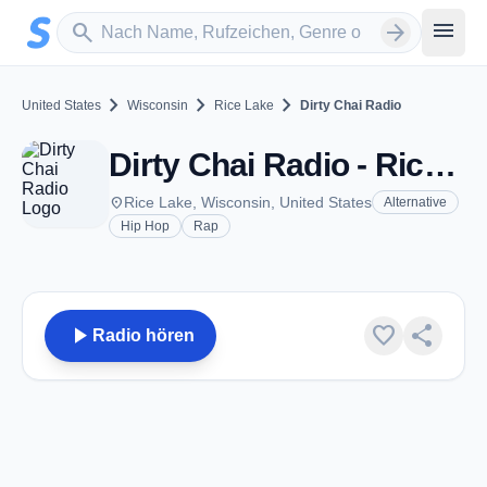
Zum Hauptinhalt springen
Sender suchen
menu
search
arrow_forward
chevron_right
chevron_right
chevron_right
United States
Wisconsin
Rice Lake
Dirty Chai Radio
Dirty Chai Radio - Rice Lake, WI
place
Rice Lake, Wisconsin, United States
Alternative
Hip Hop
Rap
play_arrow
favorite
share
Radio hören