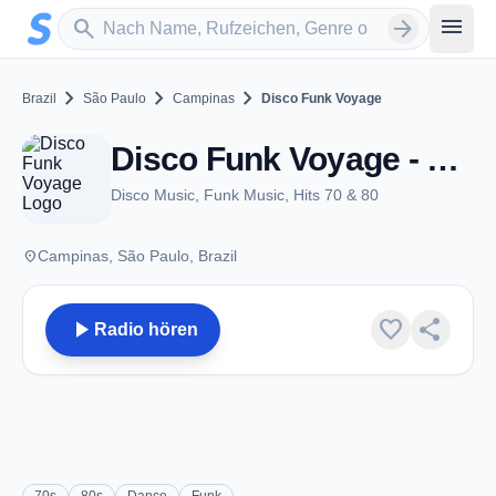
Zum Hauptinhalt springen
Sender suchen
menu
search
arrow_forward
chevron_right
chevron_right
chevron_right
Brazil
São Paulo
Campinas
Disco Funk Voyage
Disco Funk Voyage - Campinas
Disco Music, Funk Music, Hits 70 & 80
place
Campinas, São Paulo, Brazil
play_arrow
favorite
share
Radio hören