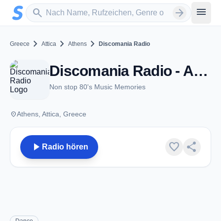
Zum Hauptinhalt springen
Sender suchen
menu
search
arrow_forward
chevron_right
chevron_right
chevron_right
Greece
Attica
Athens
Discomania Radio
Discomania Radio - Athens
Non stop 80's Music Memories
place
Athens, Attica, Greece
play_arrow
favorite
share
Radio hören