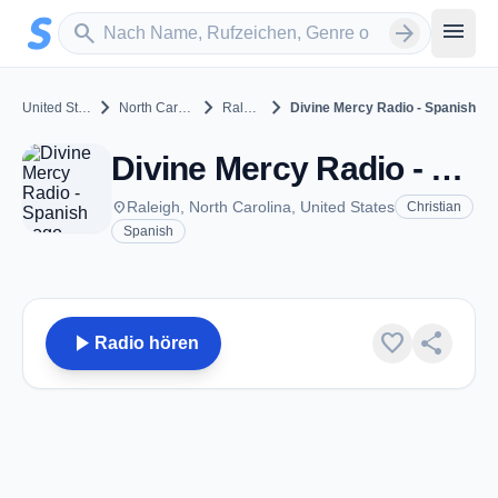
Zum Hauptinhalt springen
Sender suchen
menu
search
arrow_forward
chevron_right
chevron_right
chevron_right
United States
North Carolina
Raleigh
Divine Mercy Radio - Spanish
Divine Mercy Radio - Spanish - Raleigh, NC
place
Raleigh, North Carolina, United States
Christian
Spanish
play_arrow
favorite
share
Radio hören