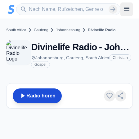
Zum Hauptinhalt springen
Sender suchen
menu
search
arrow_forward
chevron_right
chevron_right
chevron_right
South Africa
Gauteng
Johannesburg
Divinelife Radio
Divinelife Radio - Johannesburg
place
Johannesburg, Gauteng, South Africa
Christian
Gospel
play_arrow
favorite
share
Radio hören