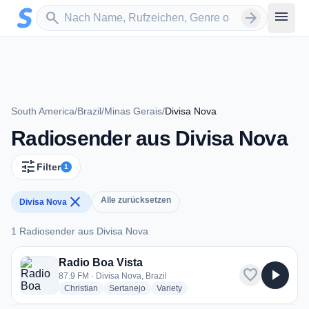
Zum Hauptinhalt springen
Sender suchen
menu
search
arrow_forward
South America
/
Brazil
/
Minas Gerais
/
Divisa Nova
Radiosender aus Divisa Nova
tune
Filter
1
close
Alle zurücksetzen
Divisa Nova
1 Radiosender aus Divisa Nova
1 Radiosender aus Divisa Nova
Radio Boa Vista
favorite
play_arrow
87.9 FM · Divisa Nova, Brazil
radio stations
radio stations
radio stations
Christian
Sertanejo
Variety