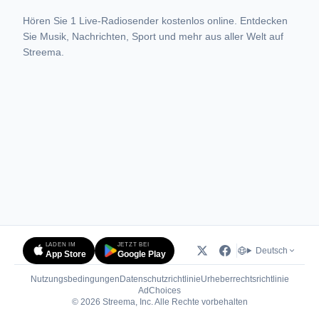
Hören Sie 1 Live-Radiosender kostenlos online. Entdecken
Sie Musik, Nachrichten, Sport und mehr aus aller Welt auf
Streema.
LADEN IM
JETZT BEI
Deutsch
App Store
Google Play
Nutzungsbedingungen
Datenschutzrichtlinie
Urheberrechtsrichtlinie
(öffnet in neuem Tab)
AdChoices
© 2026 Streema, Inc. Alle Rechte vorbehalten