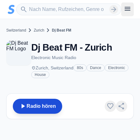
Zum Hauptinhalt springen
Sender suchen
menu
search
arrow_forward
chevron_right
chevron_right
Switzerland
Zurich
Dj Beat FM
Dj Beat FM - Zurich
Electronic Music Radio
place
Zurich, Switzerland
80s
Dance
Electronic
House
play_arrow
favorite
share
Radio hören