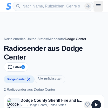
Zum Hauptinhalt springen
Sender suchen
menu
search
arrow_forward
North America
/
United States
/
Minnesota
/
Dodge Center
Radiosender aus Dodge
Center
tune
Filter
1
close
Alle zurücksetzen
Dodge Center
2 Radiosender aus Dodge Center
2 Radiosender aus Dodge Center
Dodge County Sheriff Fire and EMS
favorite
play_arrow
VHF · Dodge Center, United States