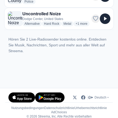
radio stations
Police
Uncontrolled Noize
favorite
play_arrow
Dodge Center, United States
radio stations
radio stations
radio stations
more genres for Uncontrol
Alternative
Hard Rock
Metal
+1
more
Hören Sie 2 Live-Radiosender kostenlos online. Entdecken
Sie Musik, Nachrichten, Sport und mehr aus aller Welt auf
Streema.
LADEN IM
JETZT BEI
Deutsch
App Store
Google Play
Nutzungsbedingungen
Datenschutzrichtlinie
Urheberrechtsrichtlinie
(öffnet in neuem Tab)
AdChoices
© 2026 Streema, Inc. Alle Rechte vorbehalten