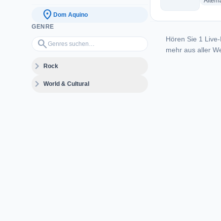
Altern
location_on
Dom Aquino
GENRE
Hören Sie 1 Live-
Genres suchen…
search
mehr aus aller We
expand_more
Rock
expand_more
World & Cultural