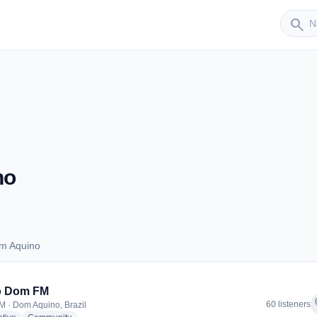
Sender
search
no
m Aquino
 Dom Aquino
o Dom FM
f
60 listeners
M · Dom Aquino, Brazil