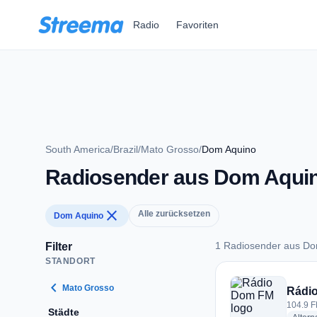
Zum Hauptinhalt springen
Radio
Favoriten
South America
/
Brazil
/
Mato Grosso
/
Dom Aquino
Radiosender aus Dom Aqui
close
Alle zurücksetzen
Dom Aquino
1 Radiosender aus Do
Filter
STANDORT
1 Radiosender aus
chevron_left
Mato Grosso
Rádi
104.9 F
Städte