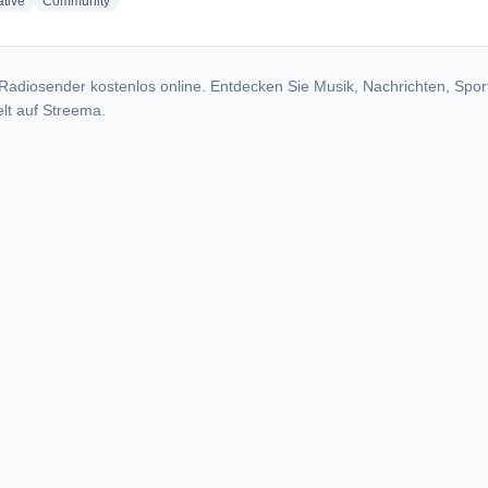
radio stations
radio stations
ative
Community
Radiosender kostenlos online. Entdecken Sie Musik, Nachrichten, Spor
lt auf Streema.