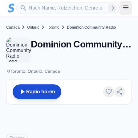
Zum Hauptinhalt springen
Sender suchen
menu
search
arrow_forward
chevron_right
chevron_right
chevron_right
Canada
Ontario
Toronto
Dominion Community Radio
Dominion Community Radio - Toronto, ON
place
Toronto, Ontario, Canada
play_arrow
favorite
share
Radio hören