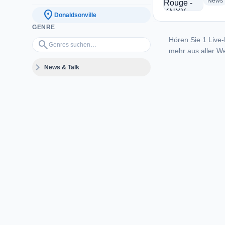
News
location_on
Donaldsonville
GENRE
Hören Sie 1 Live-
Genres suchen…
search
mehr aus aller We
expand_more
News & Talk