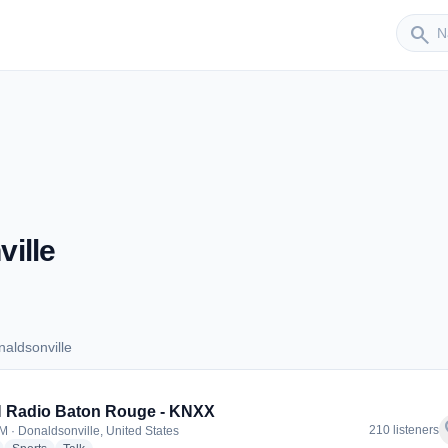
Sender
search
ille
aldsonville
Donaldsonville
 Radio Baton Rouge - KNXX
f
210 listeners
M · Donaldsonville, United States