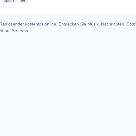
radio stations
radio stations
radio stations
Sports
Talk
Radiosender kostenlos online. Entdecken Sie Musik, Nachrichten, Spor
lt auf Streema.